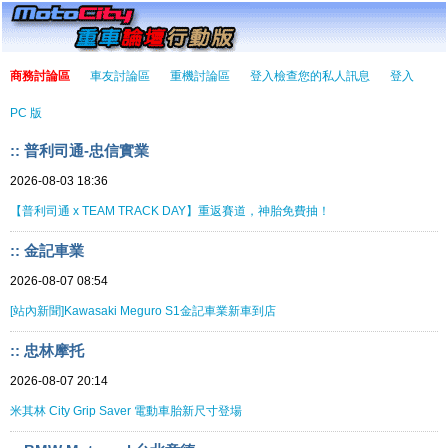
商務討論區
車友討論區
重機討論區
登入檢查您的私人訊息
登入
PC 版
:: 普利司通-忠信實業
2026-08-03 18:36
【普利司通 x TEAM TRACK DAY】重返賽道，神胎免費抽！
:: 金記車業
2026-08-07 08:54
[站內新聞]Kawasaki Meguro S1金記車業新車到店
:: 忠林摩托
2026-08-07 20:14
米其林 City Grip Saver 電動車胎新尺寸登場