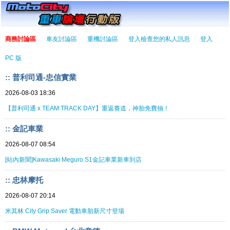
商務討論區
車友討論區
重機討論區
登入檢查您的私人訊息
登入
PC 版
:: 普利司通-忠信實業
2026-08-03 18:36
【普利司通 x TEAM TRACK DAY】重返賽道，神胎免費抽！
:: 金記車業
2026-08-07 08:54
[站內新聞]Kawasaki Meguro S1金記車業新車到店
:: 忠林摩托
2026-08-07 20:14
米其林 City Grip Saver 電動車胎新尺寸登場