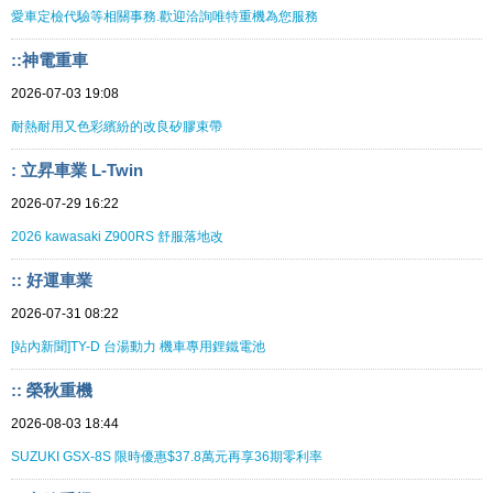
愛車定檢代驗等相關事務.歡迎洽詢唯特重機為您服務
::神電重車
2026-07-03 19:08
耐熱耐用又色彩繽紛的改良矽膠束帶
: 立昇車業 L-Twin
2026-07-29 16:22
2026 kawasaki Z900RS 舒服落地改
:: 好運車業
2026-07-31 08:22
[站內新聞]TY-D 台湯動力 機車專用鋰鐵電池
:: 榮秋重機
2026-08-03 18:44
SUZUKI GSX-8S 限時優惠$37.8萬元再享36期零利率