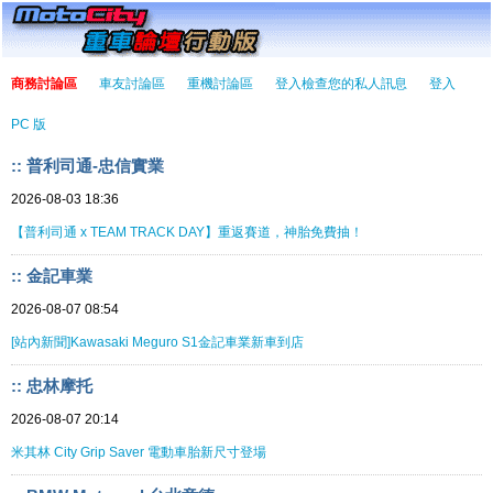
商務討論區
車友討論區
重機討論區
登入檢查您的私人訊息
登入
PC 版
:: 普利司通-忠信實業
2026-08-03 18:36
【普利司通 x TEAM TRACK DAY】重返賽道，神胎免費抽！
:: 金記車業
2026-08-07 08:54
[站內新聞]Kawasaki Meguro S1金記車業新車到店
:: 忠林摩托
2026-08-07 20:14
米其林 City Grip Saver 電動車胎新尺寸登場