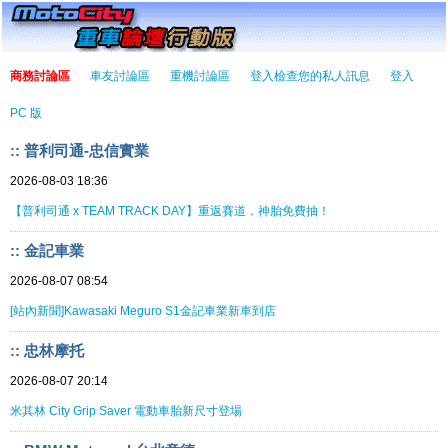
商務討論區
車友討論區
重機討論區
登入檢查您的私人訊息
登入
PC 版
:: 普利司通-忠信實業
2026-08-03 18:36
【普利司通 x TEAM TRACK DAY】重返賽道，神胎免費抽！
:: 金記車業
2026-08-07 08:54
[站內新聞]Kawasaki Meguro S1金記車業新車到店
:: 忠林摩托
2026-08-07 20:14
米其林 City Grip Saver 電動車胎新尺寸登場