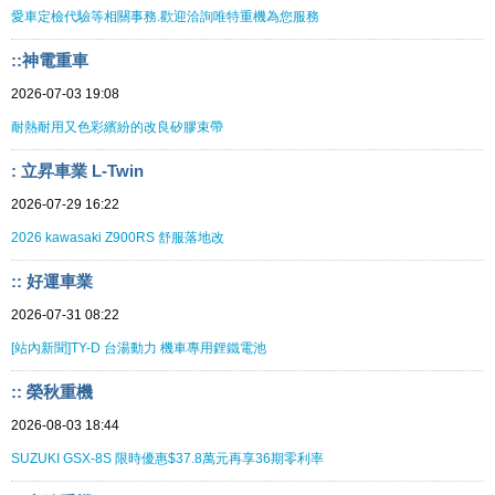
愛車定檢代驗等相關事務.歡迎洽詢唯特重機為您服務
::神電重車
2026-07-03 19:08
耐熱耐用又色彩繽紛的改良矽膠束帶
: 立昇車業 L-Twin
2026-07-29 16:22
2026 kawasaki Z900RS 舒服落地改
:: 好運車業
2026-07-31 08:22
[站內新聞]TY-D 台湯動力 機車專用鋰鐵電池
:: 榮秋重機
2026-08-03 18:44
SUZUKI GSX-8S 限時優惠$37.8萬元再享36期零利率