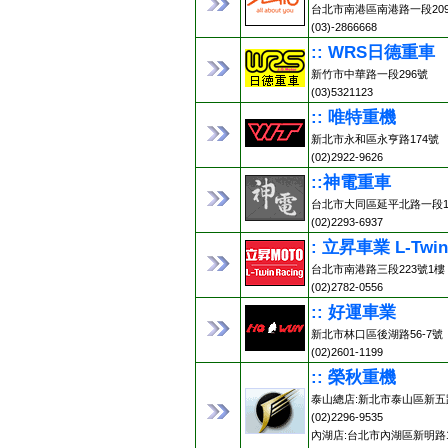
台北市南港區南港路一段20
(03)-2866668
:: WRS日德重車
新竹市中華路一段296號
(03)5321123
:: 唯特重機
新北市永和區永亨路174號
(02)2922-9626
::神電重車
台北市大同區延平北路一段13
(02)2293-6937
: 立昇車業 L-Twin
台北市南港路三段223號1樓
(02)2782-0556
:: 好運車業
新北市林口區後湖路56-7號
(02)2601-1199
:: 榮秋重機
泰山總店:新北市泰山區新五路
(02)2296-9535
內湖店:台北市內湖區新明路1