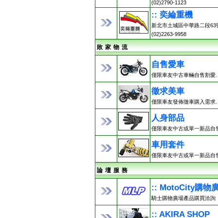
(02)2790-1123
:: 奕綸重機
新北市土城區中華路二段63
(02)2263-9958
敗 家 物 流
自售愛車
僅限車友中古車輛自售割愛.
徵求美車
僅限車友發佈徵車購入需求.
人身部品
僅限車友中古或單一新品自售
車用套件
僅限車友中古或單一新品自售
論 壇 服 務
:: MotoCity購物
騎士購物廣場產品購買洽詢
:: AKIRA SHOP