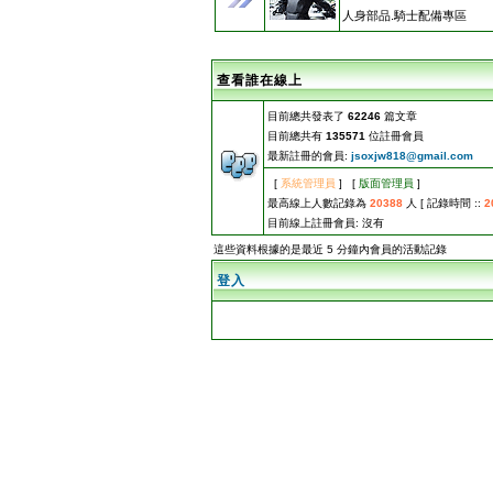
人身部品.騎士配備專區
查看誰在線上
目前總共發表了
62246
篇文章
目前總共有
135571
位註冊會員
最新註冊的會員:
jsoxjw818@gmail.com
[
系統管理員
] [
版面管理員
]
最高線上人數記錄為
20388
人 [ 記錄時間 ::
2
目前線上註冊會員: 沒有
這些資料根據的是最近 5 分鐘內會員的活動記錄
登入