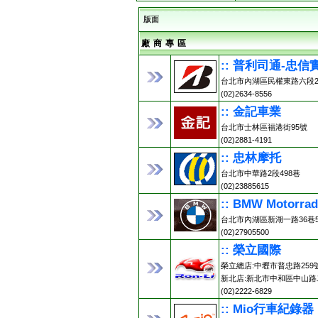
版面
廠 商 專 區
:: 普利司通-忠信
台北市內湖區民權東路六段2
(02)2634-8556
:: 金記車業
台北市士林區福港街95號
(02)2881-4191
:: 忠林摩托
台北市中華路2段498巷
(02)23885615
:: BMW Motorr
台北市內湖區新湖一路36巷5
(02)27905500
:: 榮立國際
榮立總店:中壢市普忠路259號 (0
新北店:新北市中和區中山路二
(02)2222-6829
:: Mio行車紀錄器