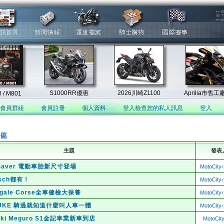
會員群組
會員註冊
個人資料
登入檢查您的私人訊息
登入
論區
主題
發表
p Saver 電動車胎新尺寸登場
MotoCi
sch都有！
MotoCi
nigale Corse全車健檢大保養
MotoCi
0 DUKE 騎過就知道什麼叫人車一體
MotoCi
aki Meguro S1金記車業新車到店
MotoCi