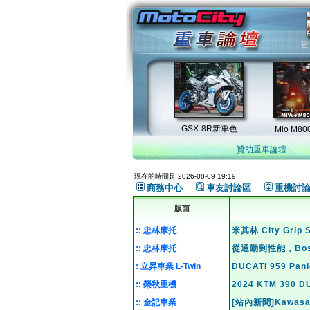
贊助重車論壇
現在的時間是 2026-08-09 19:19
商務中心
車友討論區
重機討
版面
:: 忠林摩托
米其林 City Gri
:: 忠林摩托
從通勤到性能，Bo
: 立昇車業 L-Twin
DUCATI 959 Pa
:: 榮秋重機
2024 KTM 39
:: 金記車業
[站內新聞]Kawas