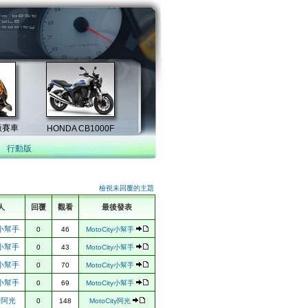
行動版
檢視未回覆的主題
人
回覆
觀看
最後發表
ty小幫手
0
46
MotoCity小幫手
ty小幫手
0
43
MotoCity小幫手
ty小幫手
0
70
MotoCity小幫手
ty小幫手
0
69
MotoCity小幫手
ty阿光
0
148
MotoCity阿光