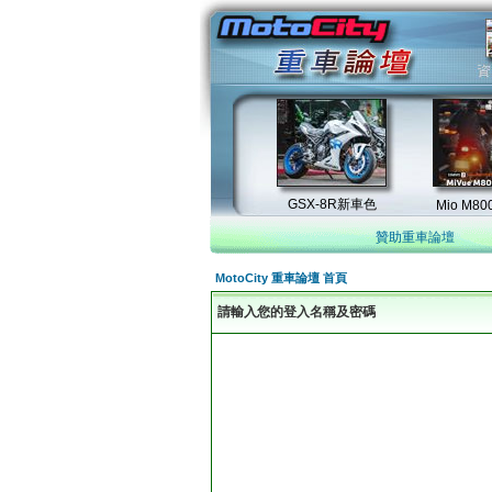
贊助重車論壇
MotoCity 重車論壇 首頁
請輸入您的登入名稱及密碼