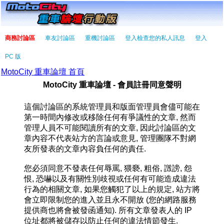
商務討論區
車友討論區
重機討論區
登入檢查您的私人訊息
登入
PC 版
MotoCity 重車論壇 首頁
MotoCity 重車論壇 - 會員註冊同意聲明
這個討論區的系統管理員和版面管理員會儘可能在
第一時間內修改或移除任何有爭議性的文章, 然而
管理人員不可能閱讀所有的文章, 因此討論區的文
章內容不代表站方的言論或意見, 管理團隊不對網
友所發表的文章內容負任何的責任.
您必須同意不發表任何辱罵, 猥褻, 粗俗, 譭謗, 怨
恨, 恐嚇以及有關性別歧視或任何有可能造成違法
行為的相關文章, 如果您觸犯了以上的規定, 站方將
會立即限制您的進入並且永不開放 (您的網路服務
提供商也將會被發函通知). 所有文章發表人的 IP
位址都將被儲存以防止任何的違法情節發生.