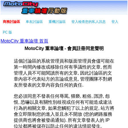
商務討論區
車友討論區
重機討論區
登入檢查您的私人訊息
登入
PC 版
MotoCity 重車論壇 首頁
MotoCity 重車論壇 - 會員註冊同意聲明
這個討論區的系統管理員和版面管理員會儘可能在
第一時間內修改或移除任何有爭議性的文章, 然而
管理人員不可能閱讀所有的文章, 因此討論區的文
章內容不代表站方的言論或意見, 管理團隊不對網
友所發表的文章內容負任何的責任.
您必須同意不發表任何辱罵, 猥褻, 粗俗, 譭謗, 怨
恨, 恐嚇以及有關性別歧視或任何有可能造成違法
行為的相關文章, 如果您觸犯了以上的規定, 站方將
會立即限制您的進入並且永不開放 (您的網路服務
提供商也將會被發函通知). 所有文章發表人的 IP
位址都將被儲存以防止任何的違法情節發生.