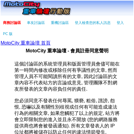
商務討論區
車友討論區
重機討論區
登入檢查您的私人訊息
登入
PC 版
MotoCity 重車論壇 首頁
MotoCity 重車論壇 - 會員註冊同意聲明
這個討論區的系統管理員和版面管理員會儘可能在
第一時間內修改或移除任何有爭議性的文章, 然而
管理人員不可能閱讀所有的文章, 因此討論區的文
章內容不代表站方的言論或意見, 管理團隊不對網
友所發表的文章內容負任何的責任.
您必須同意不發表任何辱罵, 猥褻, 粗俗, 譭謗, 怨
恨, 恐嚇以及有關性別歧視或任何有可能造成違法
行為的相關文章, 如果您觸犯了以上的規定, 站方將
會立即限制您的進入並且永不開放 (您的網路服務
提供商也將會被發函通知). 所有文章發表人的 IP
位址都將被儲存以防止任何的違法情節發生.