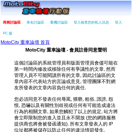
商務討論區
車友討論區
重機討論區
登入檢查您的私人訊息
登入
PC 版
MotoCity 重車論壇 首頁
MotoCity 重車論壇 - 會員註冊同意聲明
這個討論區的系統管理員和版面管理員會儘可能在
第一時間內修改或移除任何有爭議性的文章, 然而
管理人員不可能閱讀所有的文章, 因此討論區的文
章內容不代表站方的言論或意見, 管理團隊不對網
友所發表的文章內容負任何的責任.
您必須同意不發表任何辱罵, 猥褻, 粗俗, 譭謗, 怨
恨, 恐嚇以及有關性別歧視或任何有可能造成違法
行為的相關文章, 如果您觸犯了以上的規定, 站方將
會立即限制您的進入並且永不開放 (您的網路服務
提供商也將會被發函通知). 所有文章發表人的 IP
位址都將被儲存以防止任何的違法情節發生.