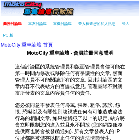
商務討論區
車友討論區
重機討論區
登入檢查您的私人訊息
登入
PC 版
MotoCity 重車論壇 首頁
MotoCity 重車論壇 - 會員註冊同意聲明
這個討論區的系統管理員和版面管理員會儘可能在
第一時間內修改或移除任何有爭議性的文章, 然而
管理人員不可能閱讀所有的文章, 因此討論區的文
章內容不代表站方的言論或意見, 管理團隊不對網
友所發表的文章內容負任何的責任.
您必須同意不發表任何辱罵, 猥褻, 粗俗, 譭謗, 怨
恨, 恐嚇以及有關性別歧視或任何有可能造成違法
行為的相關文章, 如果您觸犯了以上的規定, 站方將
會立即限制您的進入並且永不開放 (您的網路服務
提供商也將會被發函通知). 所有文章發表人的 IP
位址都將被儲存以防止任何的違法情節發生.