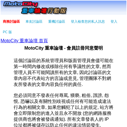
商務討論區
車友討論區
重機討論區
登入檢查您的私人訊息
登入
PC 版
MotoCity 重車論壇 首頁
MotoCity 重車論壇 - 會員註冊同意聲明
這個討論區的系統管理員和版面管理員會儘可能在
第一時間內修改或移除任何有爭議性的文章, 然而
管理人員不可能閱讀所有的文章, 因此討論區的文
章內容不代表站方的言論或意見, 管理團隊不對網
友所發表的文章內容負任何的責任.
您必須同意不發表任何辱罵, 猥褻, 粗俗, 譭謗, 怨
恨, 恐嚇以及有關性別歧視或任何有可能造成違法
行為的相關文章, 如果您觸犯了以上的規定, 站方將
會立即限制您的進入並且永不開放 (您的網路服務
提供商也將會被發函通知). 所有文章發表人的 IP
位址都將被儲存以防止任何的違法情節發生.