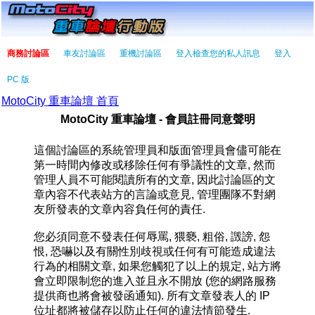
商務討論區
車友討論區
重機討論區
登入檢查您的私人訊息
登入
PC 版
MotoCity 重車論壇 首頁
MotoCity 重車論壇 - 會員註冊同意聲明
這個討論區的系統管理員和版面管理員會儘可能在
第一時間內修改或移除任何有爭議性的文章, 然而
管理人員不可能閱讀所有的文章, 因此討論區的文
章內容不代表站方的言論或意見, 管理團隊不對網
友所發表的文章內容負任何的責任.
您必須同意不發表任何辱罵, 猥褻, 粗俗, 譭謗, 怨
恨, 恐嚇以及有關性別歧視或任何有可能造成違法
行為的相關文章, 如果您觸犯了以上的規定, 站方將
會立即限制您的進入並且永不開放 (您的網路服務
提供商也將會被發函通知). 所有文章發表人的 IP
位址都將被儲存以防止任何的違法情節發生.