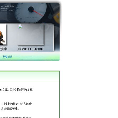
行動版
文章, 因此討論區的文章
犯了以上的規定, 站方將會
的違法情節發生.