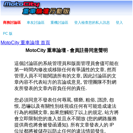
商務討論區
車友討論區
重機討論區
登入檢查您的私人訊息
登入
PC 版
MotoCity 重車論壇 首頁
MotoCity 重車論壇 - 會員註冊同意聲明
這個討論區的系統管理員和版面管理員會儘可能在
第一時間內修改或移除任何有爭議性的文章, 然而
管理人員不可能閱讀所有的文章, 因此討論區的文
章內容不代表站方的言論或意見, 管理團隊不對網
友所發表的文章內容負任何的責任.
您必須同意不發表任何辱罵, 猥褻, 粗俗, 譭謗, 怨
恨, 恐嚇以及有關性別歧視或任何有可能造成違法
行為的相關文章, 如果您觸犯了以上的規定, 站方將
會立即限制您的進入並且永不開放 (您的網路服務
提供商也將會被發函通知). 所有文章發表人的 IP
位址都將被儲存以防止任何的違法情節發生.