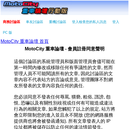
商務討論區
車友討論區
重機討論區
登入檢查您的私人訊息
登入
PC 版
MotoCity 重車論壇 首頁
MotoCity 重車論壇 - 會員註冊同意聲明
這個討論區的系統管理員和版面管理員會儘可能在
第一時間內修改或移除任何有爭議性的文章, 然而
管理人員不可能閱讀所有的文章, 因此討論區的文
章內容不代表站方的言論或意見, 管理團隊不對網
友所發表的文章內容負任何的責任.
您必須同意不發表任何辱罵, 猥褻, 粗俗, 譭謗, 怨
恨, 恐嚇以及有關性別歧視或任何有可能造成違法
行為的相關文章, 如果您觸犯了以上的規定, 站方將
會立即限制您的進入並且永不開放 (您的網路服務
提供商也將會被發函通知). 所有文章發表人的 IP
位址都將被儲存以防止任何的違法情節發生.