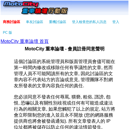
商務討論區
車友討論區
重機討論區
登入檢查您的私人訊息
登入
PC 版
MotoCity 重車論壇 首頁
MotoCity 重車論壇 - 會員註冊同意聲明
這個討論區的系統管理員和版面管理員會儘可能在
第一時間內修改或移除任何有爭議性的文章, 然而
管理人員不可能閱讀所有的文章, 因此討論區的文
章內容不代表站方的言論或意見, 管理團隊不對網
友所發表的文章內容負任何的責任.
您必須同意不發表任何辱罵, 猥褻, 粗俗, 譭謗, 怨
恨, 恐嚇以及有關性別歧視或任何有可能造成違法
行為的相關文章, 如果您觸犯了以上的規定, 站方將
會立即限制您的進入並且永不開放 (您的網路服務
提供商也將會被發函通知). 所有文章發表人的 IP
位址都將被儲存以防止任何的違法情節發生.