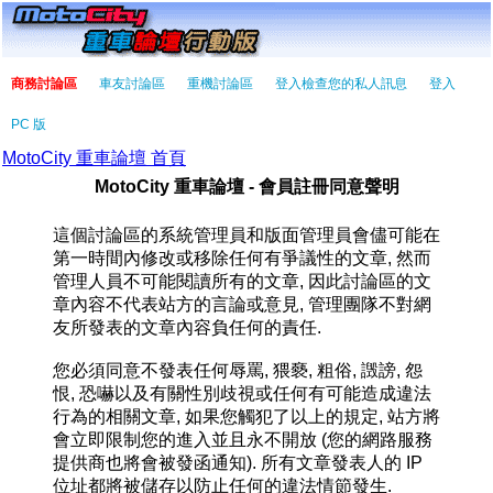
商務討論區
車友討論區
重機討論區
登入檢查您的私人訊息
登入
PC 版
MotoCity 重車論壇 首頁
MotoCity 重車論壇 - 會員註冊同意聲明
這個討論區的系統管理員和版面管理員會儘可能在
第一時間內修改或移除任何有爭議性的文章, 然而
管理人員不可能閱讀所有的文章, 因此討論區的文
章內容不代表站方的言論或意見, 管理團隊不對網
友所發表的文章內容負任何的責任.
您必須同意不發表任何辱罵, 猥褻, 粗俗, 譭謗, 怨
恨, 恐嚇以及有關性別歧視或任何有可能造成違法
行為的相關文章, 如果您觸犯了以上的規定, 站方將
會立即限制您的進入並且永不開放 (您的網路服務
提供商也將會被發函通知). 所有文章發表人的 IP
位址都將被儲存以防止任何的違法情節發生.