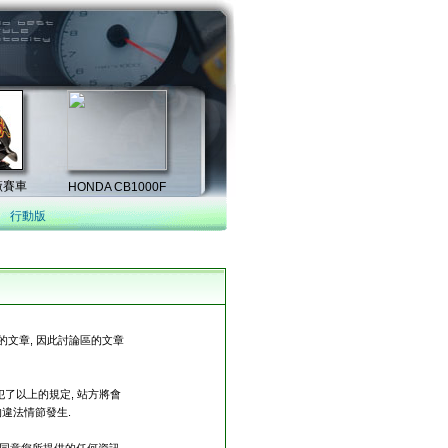
行動版
文章, 因此討論區的文章
犯了以上的規定, 站方將會
的違法情節發生.