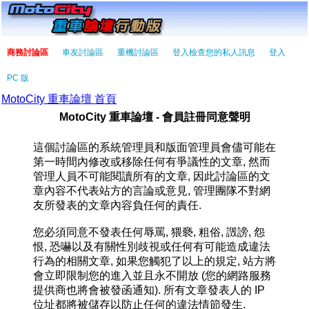
商務討論區
車友討論區
重機討論區
登入檢查您的私人訊息
登入
PC 版
MotoCity 重車論壇 首頁
MotoCity 重車論壇 - 會員註冊同意聲明
這個討論區的系統管理員和版面管理員會儘可能在
第一時間內修改或移除任何有爭議性的文章, 然而
管理人員不可能閱讀所有的文章, 因此討論區的文
章內容不代表站方的言論或意見, 管理團隊不對網
友所發表的文章內容負任何的責任.
您必須同意不發表任何辱罵, 猥褻, 粗俗, 譭謗, 怨
恨, 恐嚇以及有關性別歧視或任何有可能造成違法
行為的相關文章, 如果您觸犯了以上的規定, 站方將
會立即限制您的進入並且永不開放 (您的網路服務
提供商也將會被發函通知). 所有文章發表人的 IP
位址都將被儲存以防止任何的違法情節發生.