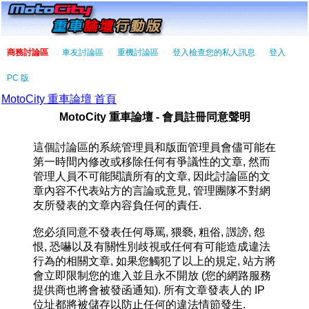
商務討論區
車友討論區
重機討論區
登入檢查您的私人訊息
登入
PC 版
MotoCity 重車論壇 首頁
MotoCity 重車論壇 - 會員註冊同意聲明
這個討論區的系統管理員和版面管理員會儘可能在
第一時間內修改或移除任何有爭議性的文章, 然而
管理人員不可能閱讀所有的文章, 因此討論區的文
章內容不代表站方的言論或意見, 管理團隊不對網
友所發表的文章內容負任何的責任.
您必須同意不發表任何辱罵, 猥褻, 粗俗, 譭謗, 怨
恨, 恐嚇以及有關性別歧視或任何有可能造成違法
行為的相關文章, 如果您觸犯了以上的規定, 站方將
會立即限制您的進入並且永不開放 (您的網路服務
提供商也將會被發函通知). 所有文章發表人的 IP
位址都將被儲存以防止任何的違法情節發生.