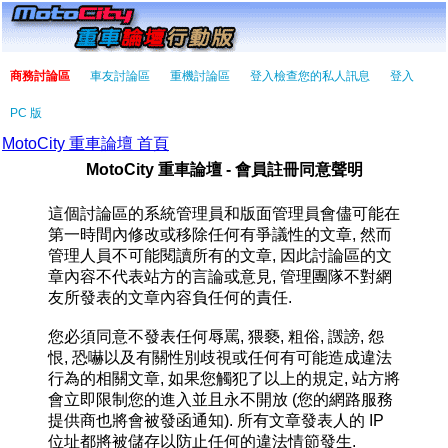
商務討論區
車友討論區
重機討論區
登入檢查您的私人訊息
登入
PC 版
MotoCity 重車論壇 首頁
MotoCity 重車論壇 - 會員註冊同意聲明
這個討論區的系統管理員和版面管理員會儘可能在
第一時間內修改或移除任何有爭議性的文章, 然而
管理人員不可能閱讀所有的文章, 因此討論區的文
章內容不代表站方的言論或意見, 管理團隊不對網
友所發表的文章內容負任何的責任.
您必須同意不發表任何辱罵, 猥褻, 粗俗, 譭謗, 怨
恨, 恐嚇以及有關性別歧視或任何有可能造成違法
行為的相關文章, 如果您觸犯了以上的規定, 站方將
會立即限制您的進入並且永不開放 (您的網路服務
提供商也將會被發函通知). 所有文章發表人的 IP
位址都將被儲存以防止任何的違法情節發生.