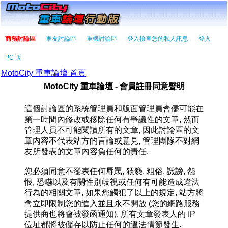
商務討論區
車友討論區
重機討論區
登入檢查您的私人訊息
登入
PC 版
MotoCity 重車論壇 首頁
MotoCity 重車論壇 - 會員註冊同意聲明
這個討論區的系統管理員和版面管理員會儘可能在
第一時間內修改或移除任何有爭議性的文章, 然而
管理人員不可能閱讀所有的文章, 因此討論區的文
章內容不代表站方的言論或意見, 管理團隊不對網
友所發表的文章內容負任何的責任.
您必須同意不發表任何辱罵, 猥褻, 粗俗, 譭謗, 怨
恨, 恐嚇以及有關性別歧視或任何有可能造成違法
行為的相關文章, 如果您觸犯了以上的規定, 站方將
會立即限制您的進入並且永不開放 (您的網路服務
提供商也將會被發函通知). 所有文章發表人的 IP
位址都將被儲存以防止任何的違法情節發生.