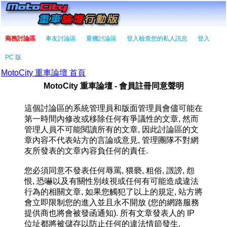
商務討論區
車友討論區
重機討論區
登入檢查您的私人訊息
登入
PC 版
MotoCity 重車論壇 首頁
MotoCity 重車論壇 - 會員註冊同意聲明
這個討論區的系統管理員和版面管理員會儘可能在
第一時間內修改或移除任何有爭議性的文章, 然而
管理人員不可能閱讀所有的文章, 因此討論區的文
章內容不代表站方的言論或意見, 管理團隊不對網
友所發表的文章內容負任何的責任.
您必須同意不發表任何辱罵, 猥褻, 粗俗, 譭謗, 怨
恨, 恐嚇以及有關性別歧視或任何有可能造成違法
行為的相關文章, 如果您觸犯了以上的規定, 站方將
會立即限制您的進入並且永不開放 (您的網路服務
提供商也將會被發函通知). 所有文章發表人的 IP
位址都將被儲存以防止任何的違法情節發生.