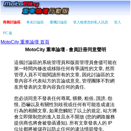
商務討論區
車友討論區
重機討論區
登入檢查您的私人訊息
登入
PC 版
MotoCity 重車論壇 首頁
MotoCity 重車論壇 - 會員註冊同意聲明
這個討論區的系統管理員和版面管理員會儘可能在
第一時間內修改或移除任何有爭議性的文章, 然而
管理人員不可能閱讀所有的文章, 因此討論區的文
章內容不代表站方的言論或意見, 管理團隊不對網
友所發表的文章內容負任何的責任.
您必須同意不發表任何辱罵, 猥褻, 粗俗, 譭謗, 怨
恨, 恐嚇以及有關性別歧視或任何有可能造成違法
行為的相關文章, 如果您觸犯了以上的規定, 站方將
會立即限制您的進入並且永不開放 (您的網路服務
提供商也將會被發函通知). 所有文章發表人的 IP
位址都將被儲存以防止任何的違法情節發生.