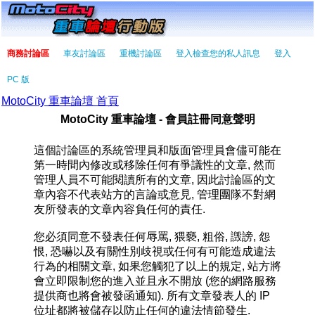
商務討論區
車友討論區
重機討論區
登入檢查您的私人訊息
登入
PC 版
MotoCity 重車論壇 首頁
MotoCity 重車論壇 - 會員註冊同意聲明
這個討論區的系統管理員和版面管理員會儘可能在
第一時間內修改或移除任何有爭議性的文章, 然而
管理人員不可能閱讀所有的文章, 因此討論區的文
章內容不代表站方的言論或意見, 管理團隊不對網
友所發表的文章內容負任何的責任.
您必須同意不發表任何辱罵, 猥褻, 粗俗, 譭謗, 怨
恨, 恐嚇以及有關性別歧視或任何有可能造成違法
行為的相關文章, 如果您觸犯了以上的規定, 站方將
會立即限制您的進入並且永不開放 (您的網路服務
提供商也將會被發函通知). 所有文章發表人的 IP
位址都將被儲存以防止任何的違法情節發生.