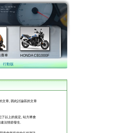
行動版
文章, 因此討論區的文章
犯了以上的規定, 站方將會
的違法情節發生.