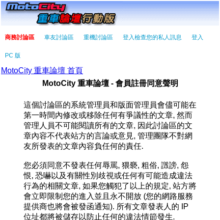
商務討論區
車友討論區
重機討論區
登入檢查您的私人訊息
登入
PC 版
MotoCity 重車論壇 首頁
MotoCity 重車論壇 - 會員註冊同意聲明
這個討論區的系統管理員和版面管理員會儘可能在
第一時間內修改或移除任何有爭議性的文章, 然而
管理人員不可能閱讀所有的文章, 因此討論區的文
章內容不代表站方的言論或意見, 管理團隊不對網
友所發表的文章內容負任何的責任.
您必須同意不發表任何辱罵, 猥褻, 粗俗, 譭謗, 怨
恨, 恐嚇以及有關性別歧視或任何有可能造成違法
行為的相關文章, 如果您觸犯了以上的規定, 站方將
會立即限制您的進入並且永不開放 (您的網路服務
提供商也將會被發函通知). 所有文章發表人的 IP
位址都將被儲存以防止任何的違法情節發生.