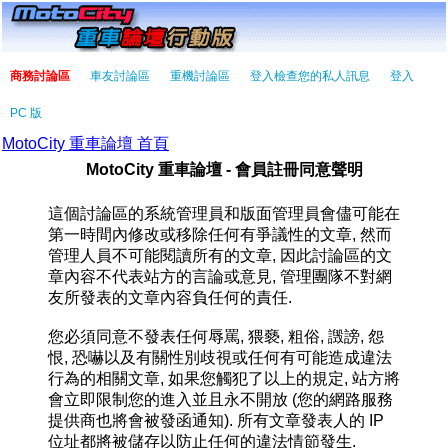
商務討論區
車友討論區
重機討論區
登入檢查您的私人訊息
登入
PC 版
MotoCity 重車論壇 首頁
MotoCity 重車論壇 - 會員註冊同意聲明
這個討論區的系統管理員和版面管理員會儘可能在
第一時間內修改或移除任何有爭議性的文章, 然而
管理人員不可能閱讀所有的文章, 因此討論區的文
章內容不代表站方的言論或意見, 管理團隊不對網
友所發表的文章內容負任何的責任.
您必須同意不發表任何辱罵, 猥褻, 粗俗, 譭謗, 怨
恨, 恐嚇以及有關性別歧視或任何有可能造成違法
行為的相關文章, 如果您觸犯了以上的規定, 站方將
會立即限制您的進入並且永不開放 (您的網路服務
提供商也將會被發函通知). 所有文章發表人的 IP
位址都將被儲存以防止任何的違法情節發生.