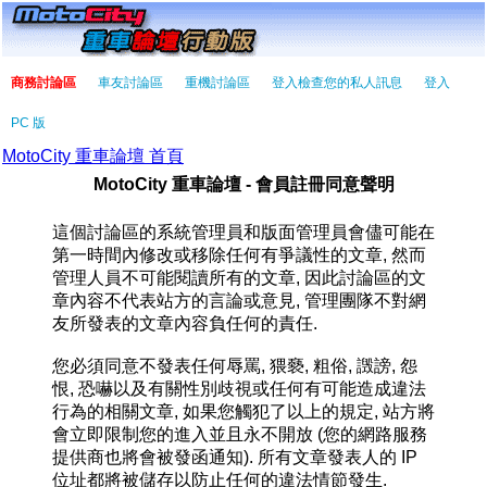
商務討論區
車友討論區
重機討論區
登入檢查您的私人訊息
登入
PC 版
MotoCity 重車論壇 首頁
MotoCity 重車論壇 - 會員註冊同意聲明
這個討論區的系統管理員和版面管理員會儘可能在
第一時間內修改或移除任何有爭議性的文章, 然而
管理人員不可能閱讀所有的文章, 因此討論區的文
章內容不代表站方的言論或意見, 管理團隊不對網
友所發表的文章內容負任何的責任.
您必須同意不發表任何辱罵, 猥褻, 粗俗, 譭謗, 怨
恨, 恐嚇以及有關性別歧視或任何有可能造成違法
行為的相關文章, 如果您觸犯了以上的規定, 站方將
會立即限制您的進入並且永不開放 (您的網路服務
提供商也將會被發函通知). 所有文章發表人的 IP
位址都將被儲存以防止任何的違法情節發生.