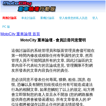
商務討論區
車友討論區
重機討論區
登入檢查您的私人訊息
登入
PC 版
MotoCity 重車論壇 首頁
MotoCity 重車論壇 - 會員註冊同意聲明
這個討論區的系統管理員和版面管理員會儘可能在
第一時間內修改或移除任何有爭議性的文章, 然而
管理人員不可能閱讀所有的文章, 因此討論區的文
章內容不代表站方的言論或意見, 管理團隊不對網
友所發表的文章內容負任何的責任.
您必須同意不發表任何辱罵, 猥褻, 粗俗, 譭謗, 怨
恨, 恐嚇以及有關性別歧視或任何有可能造成違法
行為的相關文章, 如果您觸犯了以上的規定, 站方將
會立即限制您的進入並且永不開放 (您的網路服務
提供商也將會被發函通知). 所有文章發表人的 IP
位址都將被儲存以防止任何的違法情節發生.