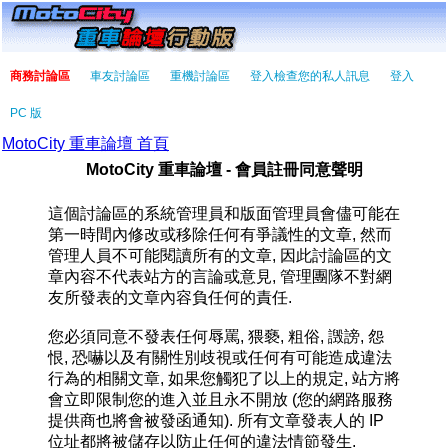
商務討論區
車友討論區
重機討論區
登入檢查您的私人訊息
登入
PC 版
MotoCity 重車論壇 首頁
MotoCity 重車論壇 - 會員註冊同意聲明
這個討論區的系統管理員和版面管理員會儘可能在
第一時間內修改或移除任何有爭議性的文章, 然而
管理人員不可能閱讀所有的文章, 因此討論區的文
章內容不代表站方的言論或意見, 管理團隊不對網
友所發表的文章內容負任何的責任.
您必須同意不發表任何辱罵, 猥褻, 粗俗, 譭謗, 怨
恨, 恐嚇以及有關性別歧視或任何有可能造成違法
行為的相關文章, 如果您觸犯了以上的規定, 站方將
會立即限制您的進入並且永不開放 (您的網路服務
提供商也將會被發函通知). 所有文章發表人的 IP
位址都將被儲存以防止任何的違法情節發生.