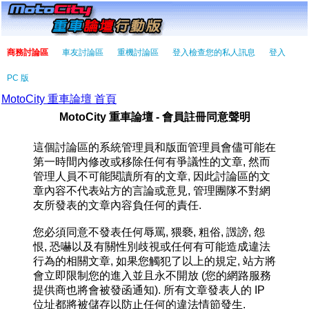
商務討論區
車友討論區
重機討論區
登入檢查您的私人訊息
登入
PC 版
MotoCity 重車論壇 首頁
MotoCity 重車論壇 - 會員註冊同意聲明
這個討論區的系統管理員和版面管理員會儘可能在
第一時間內修改或移除任何有爭議性的文章, 然而
管理人員不可能閱讀所有的文章, 因此討論區的文
章內容不代表站方的言論或意見, 管理團隊不對網
友所發表的文章內容負任何的責任.
您必須同意不發表任何辱罵, 猥褻, 粗俗, 譭謗, 怨
恨, 恐嚇以及有關性別歧視或任何有可能造成違法
行為的相關文章, 如果您觸犯了以上的規定, 站方將
會立即限制您的進入並且永不開放 (您的網路服務
提供商也將會被發函通知). 所有文章發表人的 IP
位址都將被儲存以防止任何的違法情節發生.