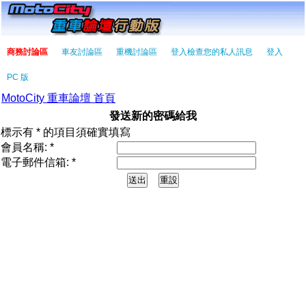
商務討論區
車友討論區
重機討論區
登入檢查您的私人訊息
登入
PC 版
MotoCity 重車論壇 首頁
發送新的密碼給我
標示有 * 的項目須確實填寫
會員名稱: *
電子郵件信箱: *