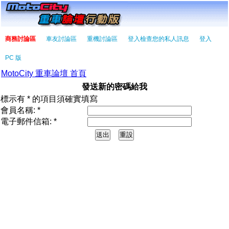
商務討論區
車友討論區
重機討論區
登入檢查您的私人訊息
登入
PC 版
MotoCity 重車論壇 首頁
發送新的密碼給我
標示有 * 的項目須確實填寫
會員名稱: *
電子郵件信箱: *