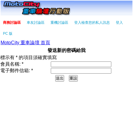
商務討論區
車友討論區
重機討論區
登入檢查您的私人訊息
登入
PC 版
MotoCity 重車論壇 首頁
發送新的密碼給我
標示有 * 的項目須確實填寫
會員名稱: *
電子郵件信箱: *