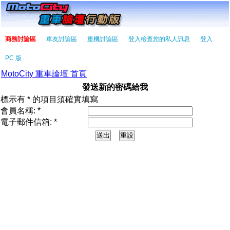
商務討論區
車友討論區
重機討論區
登入檢查您的私人訊息
登入
PC 版
MotoCity 重車論壇 首頁
發送新的密碼給我
標示有 * 的項目須確實填寫
會員名稱: *
電子郵件信箱: *