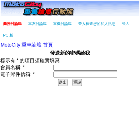
商務討論區
車友討論區
重機討論區
登入檢查您的私人訊息
登入
PC 版
MotoCity 重車論壇 首頁
發送新的密碼給我
標示有 * 的項目須確實填寫
會員名稱: *
電子郵件信箱: *