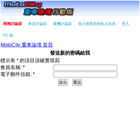
商務討論區
車友討論區
重機討論區
登入檢查您的私人訊息
登入
PC 版
MotoCity 重車論壇 首頁
發送新的密碼給我
標示有 * 的項目須確實填寫
會員名稱: *
電子郵件信箱: *