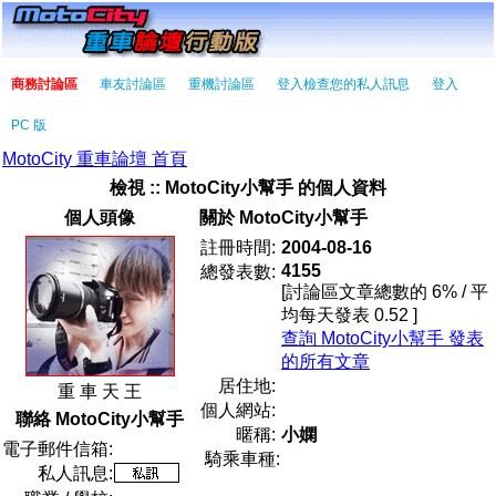
商務討論區
車友討論區
重機討論區
登入檢查您的私人訊息
登入
PC 版
MotoCity 重車論壇 首頁
檢視 :: MotoCity小幫手 的個人資料
個人頭像
關於 MotoCity小幫手
註冊時間:
2004-08-16
4155
總發表數:
[討論區文章總數的 6% / 平
均每天發表 0.52 ]
查詢 MotoCity小幫手 發表
的所有文章
居住地:
重 車 天 王
個人網站:
聯絡 MotoCity小幫手
暱稱:
小嫻
電子郵件信箱:
騎乘車種:
私人訊息: