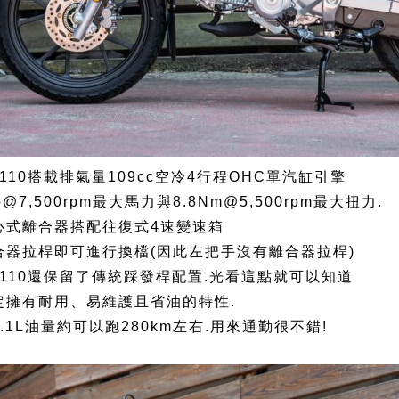
ub 110搭載排氣量109cc空冷4行程OHC單汽缸引擎
p@7,500rpm最大馬力與8.8Nm@5,500rpm最大扭力.
心式離合器搭配往復式4速變速箱
合器拉桿即可進行換檔(因此左把手沒有離合器拉桿)
Cub 110還保留了傳統踩發桿配置.光看這點就可以知道
定擁有耐用、易維護且省油的特性.
.1L油量約可以跑280km左右.用來通勤很不錯!