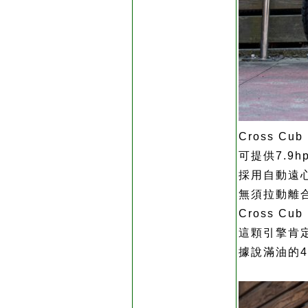
Cross C
可提供7.9h
採用自動遠
無須拉動離
Cross 
這顆引擎肯
據說滿油的4