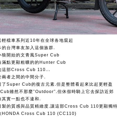
民輕檔車系列近10年在全球各地竄起
多的台灣車友加入這個族群.
狼開始的文青風Super Cub
滿點更顯粗曠的的Hunter Cub
Cross Cub 110...
於兩者之間的中間分子.
了Super Cub的復古元素.但是整體看起來比起更輕盈
r Cub雖然不那麼"Outdoor".但休假時騎上它去探訪近郊
旅其實一點也不違和.
製的質感與品質精緻度.讓這部Cross Cub 110更顯獨特
NDA Cross Cub 110 (CC110)