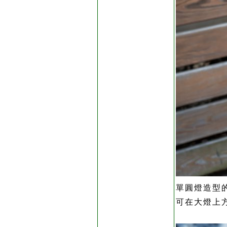
單圓燈造型
可在大燈上