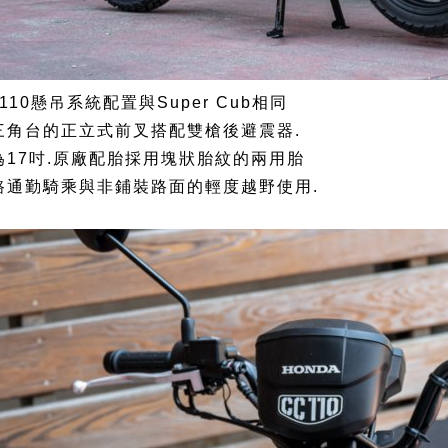
b 110懸吊系統配置與Super Cub相同
三角台的正立式前叉搭配雙槍後避震器.
為17吋.原廠配胎採用塊狀胎紋的兩用胎
路通勤騎乘與非鋪裝路面的輕度越野使用.