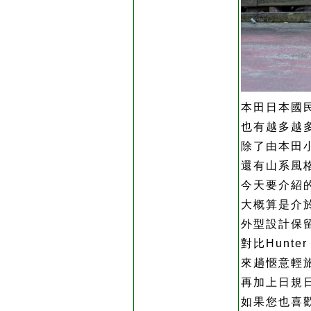
本田日本國
也有越多越
除了由本田小
還有山系風格
今天要介紹的這部
大概算是介
外型設計保留
對比Hunte
來趟愜意輕
再加上日規日
如果您也喜歡HO