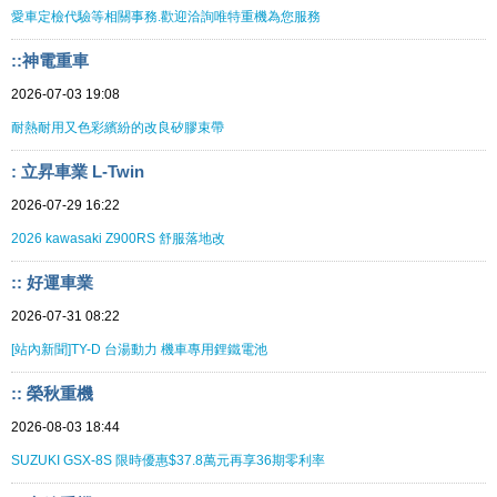
愛車定檢代驗等相關事務.歡迎洽詢唯特重機為您服務
::神電重車
2026-07-03 19:08
耐熱耐用又色彩繽紛的改良矽膠束帶
: 立昇車業 L-Twin
2026-07-29 16:22
2026 kawasaki Z900RS 舒服落地改
:: 好運車業
2026-07-31 08:22
[站內新聞]TY-D 台湯動力 機車專用鋰鐵電池
:: 榮秋重機
2026-08-03 18:44
SUZUKI GSX-8S 限時優惠$37.8萬元再享36期零利率