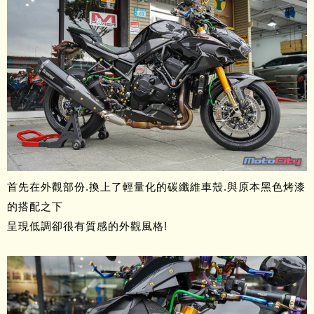
首先在外觀部份.換上了輕量化的碳纖維車殼.與原本黑色烤漆
的搭配之下
呈現低調卻很有質感的外觀風格!