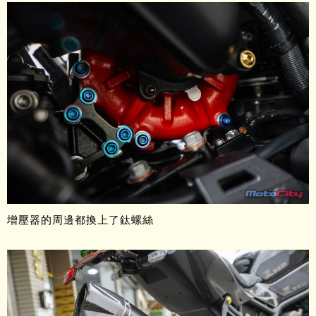
增壓器的周邊都換上了鈦螺絲