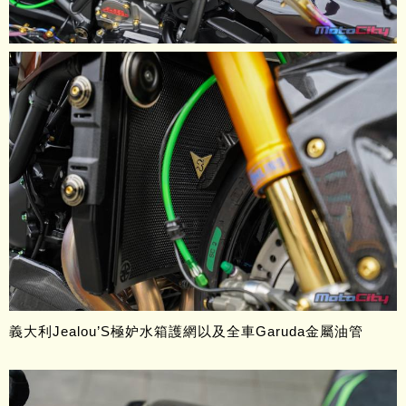
義大利Jealou’S極妒水箱護網以及全車Garuda金屬油管