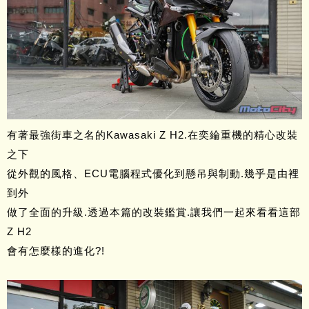
有著最強街車之名的Kawasaki Z H2.在奕綸重機的精心改裝
之下
從外觀的風格、ECU電腦程式優化到懸吊與制動.幾乎是由裡
到外
做了全面的升級.透過本篇的改裝鑑賞.讓我們一起來看看這部
Z H2
會有怎麼樣的進化?!