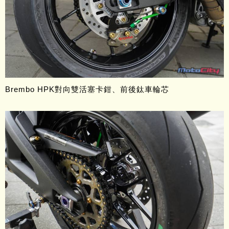
Brembo HPK對向雙活塞卡鉗、前後鈦車輪芯