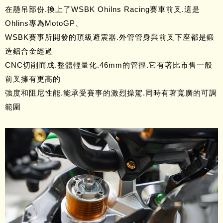
在懸吊部份.換上了WSBK Ohilns Racing賽車前叉.這是
Ohlins專為MotoGP、
WSBK賽事所開發的頂級避震器.外管管身與前叉下座都是鍛
造鋁合金經過
CNC切削而成.整體輕量化.46mm的管徑.它有著比市售一般
前叉擁有更高的
強度和阻尼性能.能承受賽事的激烈操駕.同時有著寬廣的可調
範圍