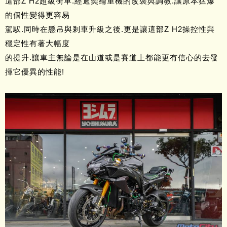
這部Z H2超級街車.經過奕綸重機的改裝與調教.讓原本猛爆
的個性變得更容易
駕馭.同時在懸吊與剎車升級之後.更是讓這部Z H2操控性與
穩定性有著大幅度
的提升.讓車主無論是在山道或是賽道上都能更有信心的去發
揮它優異的性能!