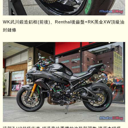
WK武川鍛造鋁框(前後)、Renthal後齒盤+RK黑金XW頂級油
封鏈條