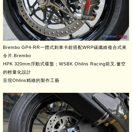
Brembo GP4-RR一體式剎車卡鉗搭配WRP碳纖維複合式來
令片.Brembo
HPK 320mm浮動式碟盤；WSBK Ohilns Racing前叉.簍空
的輕量化設計
呈現Ohlins精緻的製作工藝